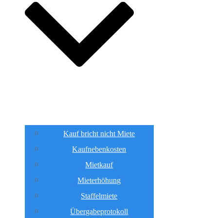
Kauf bricht nicht Miete
Kaufnebenkosten
Mietkauf
Mieterhöhung
Staffelmiete
Übergabeprotokoll