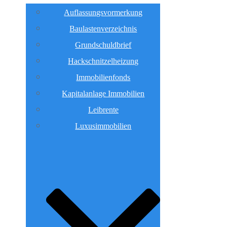
Auflassungsvormerkung
Baulastenverzeichnis
Grundschuldbrief
Hackschnitzelheizung
Immobilienfonds
Kapitalanlage Immobilien
Leibrente
Luxusimmobilien