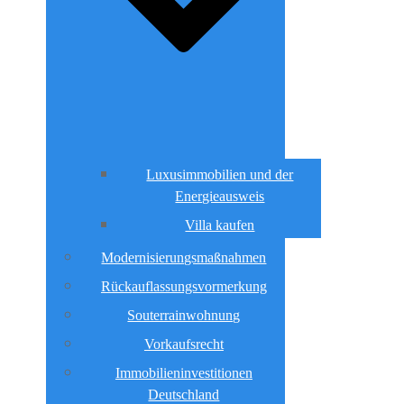
Luxusimmobilien und der
Energieausweis
Villa kaufen
Modernisierungsmaßnahmen
Rückauflassungsvormerkung
Souterrainwohnung
Vorkaufsrecht
Immobilieninvestitionen
Deutschland