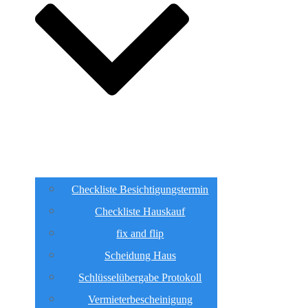
Checkliste Besichtigungstermin
Checkliste Hauskauf
fix and flip
Scheidung Haus
Schlüsselübergabe Protokoll
Vermieterbescheinigung