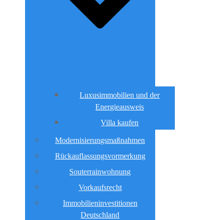
Luxusimmobilien und der
Energieausweis
Villa kaufen
Modernisierungsmaßnahmen
Rückauflassungsvormerkung
Souterrainwohnung
Vorkaufsrecht
Immobilieninvestitionen
Deutschland