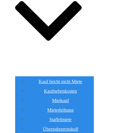
Kauf bricht nicht Miete
Kaufnebenkosten
Mietkauf
Mieterhöhung
Staffelmiete
Übergabeprotokoll