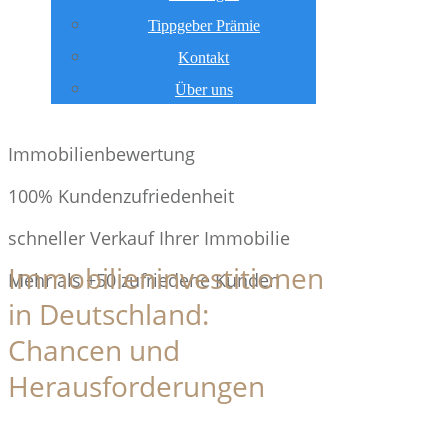
Tippgeber Prämie
Kontakt
Über uns
Immobilienbewertung
100% Kundenzufriedenheit
schneller Verkauf Ihrer Immobilie
Immobilieninvestitionen
Mehr als +50 zufriedene Kunden
in Deutschland:
Chancen und
Herausforderungen