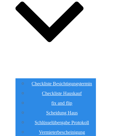
Checkliste Besichtigungstermin
Checkliste Hauskauf
fix and flip
Scheidung Haus
Schlüsselübergabe Protokoll
Vermieterbescheinigung