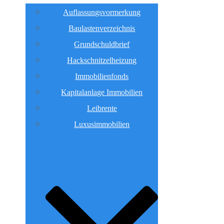
Auflassungsvormerkung
Baulastenverzeichnis
Grundschuldbrief
Hackschnitzelheizung
Immobilienfonds
Kapitalanlage Immobilien
Leibrente
Luxusimmobilien