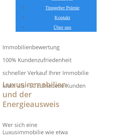
Tippgeber Prämie
Kontakt
Über uns
Immobilienbewertung
100% Kundenzufriedenheit
schneller Verkauf Ihrer Immobilie
Luxusimmobilien
Mehr als +50 zufriedene Kunden
und der
Energieausweis
Wer sich eine
Luxusimmobilie wie etwa