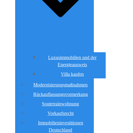
Luxusimmobilien und der
Energieausweis
Villa kaufen
Modernisierungsmaßnahmen
Rückauflassungsvormerkung
Souterrainwohnung
Vorkaufsrecht
Immobilieninvestitionen
Deutschland