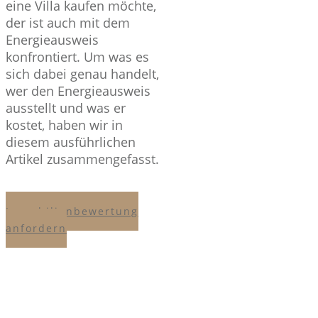
eine Villa kaufen möchte,
der ist auch mit dem
Das
Energieausweis
wichtigste
konfrontiert. Um was es
sich dabei genau handelt,
in
wer den Energieausweis
Kürze
ausstellt und was er
kostet, haben wir in
diesem ausführlichen
Artikel zusammengefasst.
Der
Energieausweis
gibt
Immobilienbewertung
einen
anfordern
Überblick
über
die
wichtigsten
Energie-