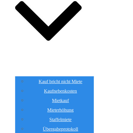
Kauf bricht nicht Miete
Kaufnebenkosten
Mietkauf
Mieterhöhung
Staffelmiete
Übergabeprotokoll