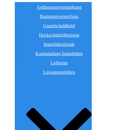
Auflassungsvormerkung
Baulastenverzeichnis
Grundschuldbrief
Hackschnitzelheizung
Immobilienfonds
Kapitalanlage Immobilien
Leibrente
Luxusimmobilien