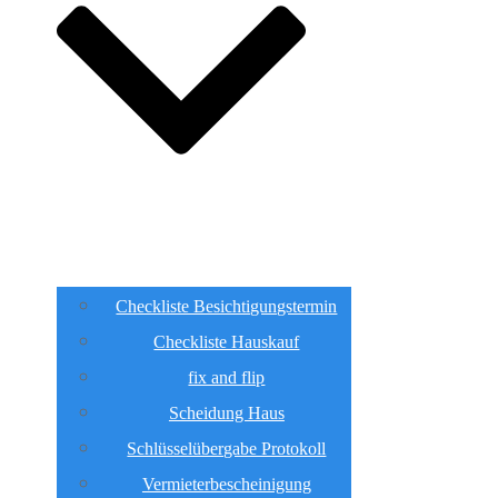
Checkliste Besichtigungstermin
Checkliste Hauskauf
fix and flip
Scheidung Haus
Schlüsselübergabe Protokoll
Vermieterbescheinigung