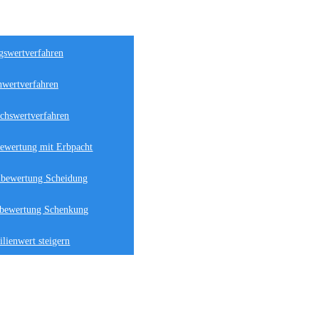
gswertverfahren
hwertverfahren
ichswertverfahren
ewertung mit Erbpacht
bewertung Scheidung
bewertung Schenkung
lienwert steigern