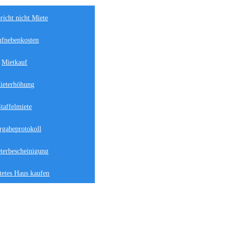
richt nicht Miete
fnebenkosten
Mietkauf
ieterhöhung
Staffelmiete
rgabeprotokoll
terbescheinigung
tetes Haus kaufen