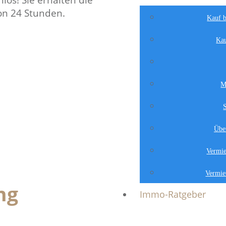
los! Sie erhalten die
on 24 Stunden.
Kauf b
Kau
M
Übe
Vermie
Vermie
ng
Immo-Ratgeber