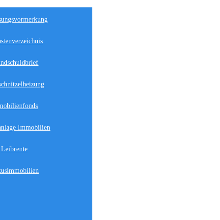
sungsvormerkung
stenverzeichnis
ndschuldbrief
chnitzelheizung
obilienfonds
anlage Immobilien
Leibrente
usimmobilien