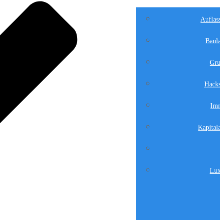
Auflas
Baula
Gru
Hacks
Imm
Kapital
Lux