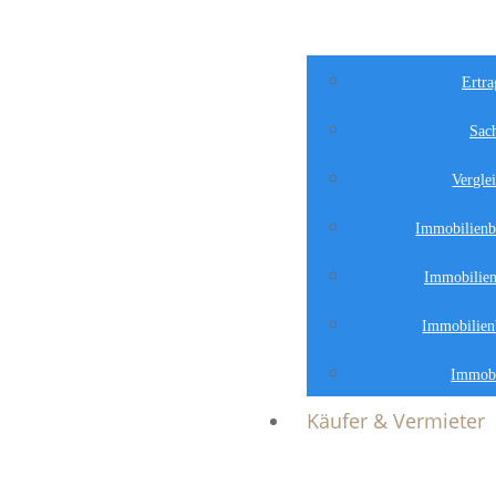
Ertra
Sac
Vergle
Immobilienb
Immobilien
Immobilien
Immobi
Käufer & Vermieter